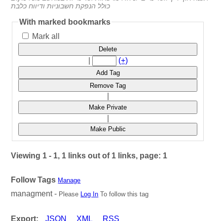
כולל הנפקת חשבוניות ודיווח כלבת
With marked bookmarks
Mark all
Delete
|
(+)
Add Tag
Remove Tag
|
Make Private
|
Make Public
Viewing 1 - 1, 1 links out of 1 links, page: 1
Follow Tags
Manage
managment -
Please
Log In
To follow this tag
Export:
JSON
XML
RSS