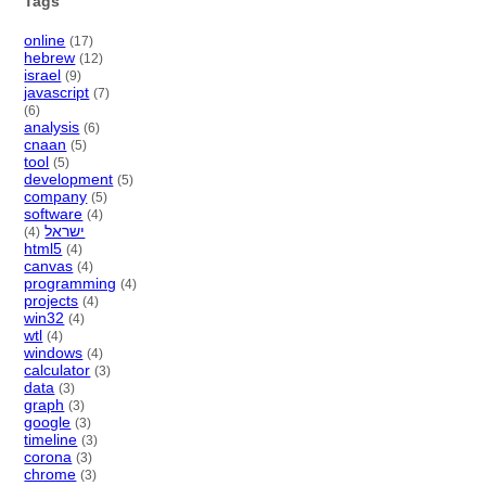
Tags
online
(17)
hebrew
(12)
israel
(9)
javascript
(7)
(6)
analysis
(6)
cnaan
(5)
tool
(5)
development
(5)
company
(5)
software
(4)
ישראל
(4)
html5
(4)
canvas
(4)
programming
(4)
projects
(4)
win32
(4)
wtl
(4)
windows
(4)
calculator
(3)
data
(3)
graph
(3)
google
(3)
timeline
(3)
corona
(3)
chrome
(3)