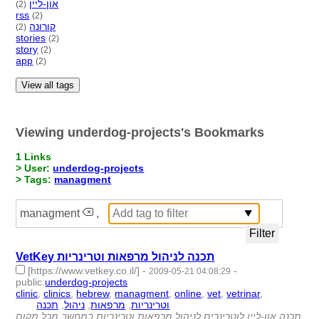
און-ליין
(2)
rss
(2)
קורונה
(2)
stories
(2)
story
(2)
app
(2)
View all tags
Viewing underdog-projects's Bookmarks
1 Links
> User:
underdog-projects
> Tags:
managment
managment
,
VetKey תכנה לניהול מרפאות וטרינריות
[https://www.vetkey.co.il/]
-
-
2009-05-21 04:08:29
public
:
underdog-projects
clinic
,
clinics
,
hebrew
,
managment
,
online
,
vet
,
vetrinar
,
תכנה
,
ניהול
,
מרפאות
,
וטרינריות
- 11 | id:1779 -
תכנה און-ליין לוטרינרים לניהול מרפאות וטרינריות במחשב מכל מקום