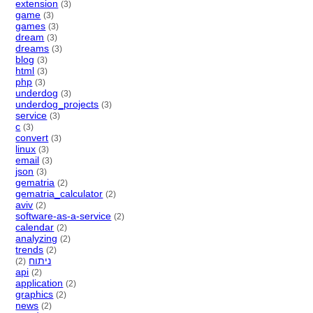
extension
(3)
game
(3)
games
(3)
dream
(3)
dreams
(3)
blog
(3)
html
(3)
php
(3)
underdog
(3)
underdog_projects
(3)
service
(3)
c
(3)
convert
(3)
linux
(3)
email
(3)
json
(3)
gematria
(2)
gematria_calculator
(2)
aviv
(2)
software-as-a-service
(2)
calendar
(2)
analyzing
(2)
trends
(2)
ניתוח
(2)
api
(2)
application
(2)
graphics
(2)
news
(2)