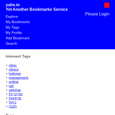
yabs.io
Yet Another Bookmarks Service
Please Login
Explore
My Bookmarks
My Tags
My Profile
Add Bookmark
Search
Intersect Tags
+
clinic
+
clinics
+
hebrew
+
managment
+
online
+
vet
+
vetrinar
+
וטרינריות
+
מרפאות
+
ניהול
+
תכנה