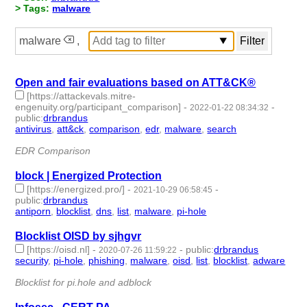
> Tags:
malware
malware
,
Open and fair evaluations based on ATT&CK®
[https://attackevals.mitre-
engenuity.org/participant_comparison]
-
-
2022-01-22 08:34:32
public
:
drbrandus
antivirus
,
att&ck
,
comparison
,
edr
,
malware
,
search
- 6 |
id:999478 -
EDR Comparison
block | Energized Protection
[https://energized.pro/]
-
-
2021-10-29 06:58:45
public
:
drbrandus
antiporn
,
blocklist
,
dns
,
list
,
malware
,
pi-hole
- 6 | id:830144 -
Blocklist OISD by sjhgvr
[https://oisd.nl]
-
-
public
:
drbrandus
2020-07-26 11:59:22
security
,
pi-hole
,
phishing
,
malware
,
oisd
,
list
,
blocklist
,
adware
-
8 | id:363019 -
Blocklist for pi.hole and adblock