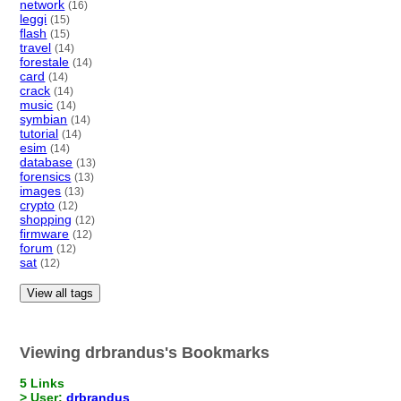
network
(16)
leggi
(15)
flash
(15)
travel
(14)
forestale
(14)
card
(14)
crack
(14)
music
(14)
symbian
(14)
tutorial
(14)
esim
(14)
database
(13)
forensics
(13)
images
(13)
crypto
(12)
shopping
(12)
firmware
(12)
forum
(12)
sat
(12)
View all tags
Viewing drbrandus's Bookmarks
5 Links
> User:
drbrandus