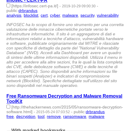
Infosec - CERT-PA
[https://infosec.cert-pa.it/]
-
-
2019-10-29 09:00:30
public
:
drbrandus
analysis
,
blocklist
,
cert
,
cyber
,
malware
,
security
,
vulnerability
-
7 | id:269601 -
INFOSEC ha lo scopo di fornire uno strumento per una corretta
valutazione delle minacce cibernetiche portate verso le
infrastrutture informatiche. Il sito è un aggregatore di dati e
informazioni relativi a tecniche d’attacco, vulnerabilità hardware
e software, pubblicate originariamente dal MITRE e rilasciate
con specifiche di dettaglio da parte del "National Vulnerability
Database" (NVD). Accedi alla Dashboard per avere un quadro
di sintesi delle ultime informazioni disponibili. Utilizza il menu in
alto per accedere alla altre sezioni, fra le quali la lista completa
dei CVE, delle debolezze software (CWE) e delle tecniche di
attacco (CAPEC). Sono disponibili anche informazioni su file
binari sospetti (Analyzer) e indicatori di compromissione
network (Blocklist). Specifiche dettagliate sull'utilizzo del sito
sono disponibili nel manuale operativo.
Free Ransomware Decryption and Malware Removal
ToolKit
[http://thehackernews.com/2015/05/ransomware-decryption-
software.html]
-
-
public
:
drbrandus
2015-05-24 07:03:52
free
,
decryption
,
tool
,
remove
,
ransomware
,
malware
- 6 |
id:57378 -
With marked bookmarks