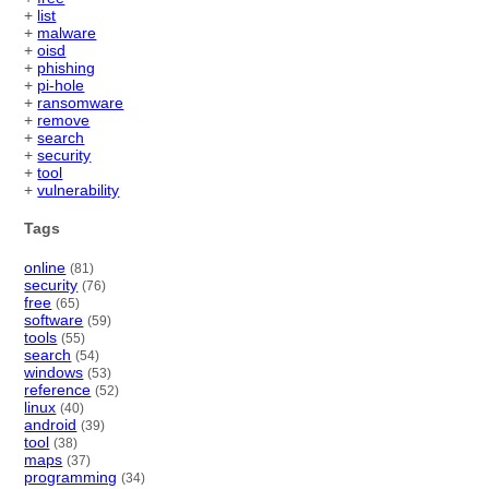
+
list
+
malware
+
oisd
+
phishing
+
pi-hole
+
ransomware
+
remove
+
search
+
security
+
tool
+
vulnerability
Tags
online
(81)
security
(76)
free
(65)
software
(59)
tools
(55)
search
(54)
windows
(53)
reference
(52)
linux
(40)
android
(39)
tool
(38)
maps
(37)
programming
(34)