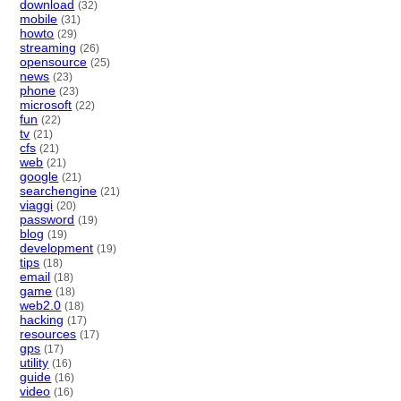
download
(32)
mobile
(31)
howto
(29)
streaming
(26)
opensource
(25)
news
(23)
phone
(23)
microsoft
(22)
fun
(22)
tv
(21)
cfs
(21)
web
(21)
google
(21)
searchengine
(21)
viaggi
(20)
password
(19)
blog
(19)
development
(19)
tips
(18)
email
(18)
game
(18)
web2.0
(18)
hacking
(17)
resources
(17)
gps
(17)
utility
(16)
guide
(16)
video
(16)