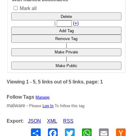
Mark all
Delete
|
(+)
Add Tag
Remove Tag
|
Make Private
|
Make Public
Viewing 1 - 5, 5 links out of 5 links, page: 1
Follow Tags
Manage
malware -
Please
Log In
To follow this tag
Export:
JSON
XML
RSS
Share
Facebook
Twitter
WhatsApp
Email
Hack
New