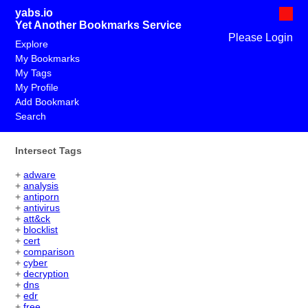
yabs.io
Yet Another Bookmarks Service
Please Login
Explore
My Bookmarks
My Tags
My Profile
Add Bookmark
Search
Intersect Tags
+
adware
+
analysis
+
antiporn
+
antivirus
+
att&ck
+
blocklist
+
cert
+
comparison
+
cyber
+
decryption
+
dns
+
edr
+
free