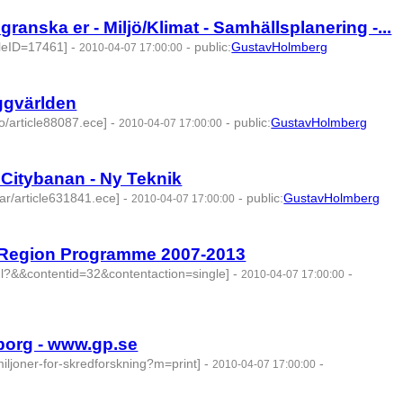
ranska er - Miljö/Klimat - Samhällsplanering -...
cleID=17461]
-
-
public
:
GustavHolmberg
2010-04-07 17:00:00
ggvärlden
o/article88087.ece]
-
-
public
:
GustavHolmberg
2010-04-07 17:00:00
 Citybanan - Ny Teknik
lar/article631841.ece]
-
-
public
:
GustavHolmberg
2010-04-07 17:00:00
a Region Programme 2007-2013
tml?&&contentid=32&contentaction=single]
-
-
2010-04-07 17:00:00
eborg - www.gp.se
iljoner-for-skredforskning?m=print]
-
-
2010-04-07 17:00:00