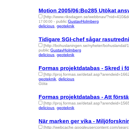
Motion 2005/06:Bo285 Utökat ansva
[http://www.riksdagen.se/webbnav/?nid=41
-
public
:
GustavHolmberg
17:00:00
delicious
,
geoteknik
- 2 | id:274894 -
Tidigare SGI-chef sågar rasutred
[http://bohuslaningen.se/nyheter/bohuslandal/
public
:
GustavHolmberg
delicious
,
geoteknik
- 2 | id:274895 -
Formas projektdatabas - Skred i fö
[http://proj.formas.se/detail.asp?arendeid=166
geoteknik
,
delicious
- 2 | id:274975 -
Göta
Formas projektdatabas - Att förstär
[http://proj.formas.se/detail.asp?arendeid=156
delicious
,
geoteknik
- 2 | id:274976 -
När marken ger vika - Miljöforskni
[http://webcache.googleusercontent.com/sear