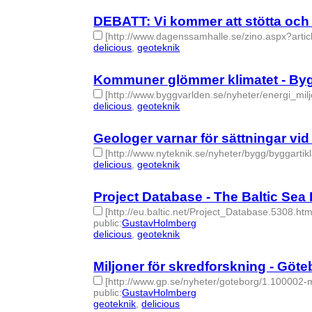
DEBATT: Vi kommer att stötta och g
[http://www.dagenssamhalle.se/zino.aspx?arti
delicious
,
geoteknik
- 2 | id:275019 -
Kommuner glömmer klimatet - By
[http://www.byggvarlden.se/nyheter/energi_milj
delicious
,
geoteknik
- 2 | id:275018 -
Geologer varnar för sättningar vid
[http://www.nyteknik.se/nyheter/bygg/byggartik
delicious
,
geoteknik
- 2 | id:275017 -
Project Database - The Baltic Se
[http://eu.baltic.net/Project_Database.5308.h
public
:
GustavHolmberg
delicious
,
geoteknik
- 2 | id:275016 -
Miljoner för skredforskning - Göt
[http://www.gp.se/nyheter/goteborg/1.100002-m
public
:
GustavHolmberg
geoteknik
,
delicious
- 2 | id:275014 -