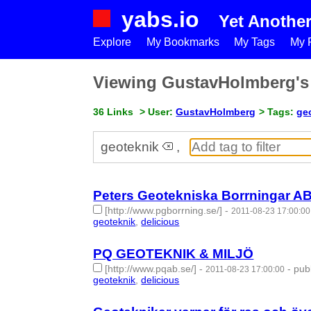
yabs.io
Yet Anothe
Explore
My Bookmarks
My Tags
My P
Viewing GustavHolmberg'
36 Links
> User:
GustavHolmberg
> Tags:
ge
geoteknik
,
Peters Geotekniska Borrningar A
[http://www.pgborrning.se/]
-
2011-08-23 17:00:00
geoteknik
,
delicious
- 2 | id:274483 -
PQ GEOTEKNIK & MILJÖ
[http://www.pqab.se/]
-
-
pub
2011-08-23 17:00:00
geoteknik
,
delicious
- 2 | id:274482 -