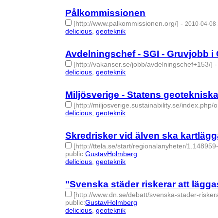
Pålkommissionen
[http://www.palkommissionen.org/]
-
2010-04-08 
delicious
,
geoteknik
- 2 | id:275013 -
Avdelningschef - SGI - Gruvjobb i
[http://vakanser.se/jobb/avdelningschef+153/]
delicious
,
geoteknik
- 2 | id:275015 -
Miljösverige - Statens geotekniska 
[http://miljosverige.sustainability.se/index.php/
delicious
,
geoteknik
- 2 | id:275022 -
Skredrisker vid älven ska kartlägg
[http://ttela.se/start/regionalanyheter/1.14895
public
:
GustavHolmberg
delicious
,
geoteknik
- 2 | id:275021 -
"Svenska städer riskerar att lägga
[http://www.dn.se/debatt/svenska-stader-riske
public
:
GustavHolmberg
delicious
,
geoteknik
- 2 | id:275020 -