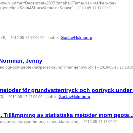
e/sv/Nummer/December-2007/Innehall/Tema/Nar-marken-ger-
eoteknik&cd=4&hl=sv&ct=clnk&gl=se]
-
-
2010-05-17 17:00:00
778]
-
-
public
:
GustavHolmberg
2010-05-17 17:00:00
 Norrman, Jenny
geologi-och-geoteknik/personal/norrman-jenny8694]
-
2010-05-17 17:00:0
etoder för grundvattentryck och portryck under e
23]
-
-
public
:
GustavHolmberg
2010-05-17 17:00:00
 Tillämpning av statistiska metoder inom geote..
essorer/intervjuer/intervju-med-claes-alen]
-
-
2010-05-17 17:00:00