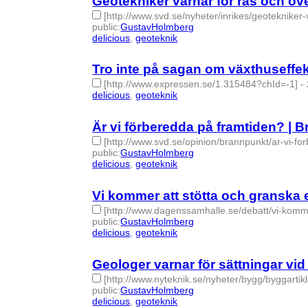
Geotekniker varnar för ras och ö
[http://www.svd.se/nyheter/inrikes/geoteknike
public
:
GustavHolmberg
delicious
,
geoteknik
- 2 | id:274694 -
Tro inte på sagan om växthuseffek
[http://www.expressen.se/1.315484?chId=-1]
-
delicious
,
geoteknik
- 2 | id:274887 -
Är vi förberedda på framtiden? | 
[http://www.svd.se/opinion/brannpunkt/ar-vi-f
public
:
GustavHolmberg
delicious
,
geoteknik
- 2 | id:274888 -
Vi kommer att stötta och granska 
[http://www.dagenssamhalle.se/debatt/vi-komm
public
:
GustavHolmberg
delicious
,
geoteknik
- 2 | id:274889 -
Geologer varnar för sättningar vi
[http://www.nyteknik.se/nyheter/bygg/byggarti
public
:
GustavHolmberg
delicious
,
geoteknik
- 2 | id:274893 -