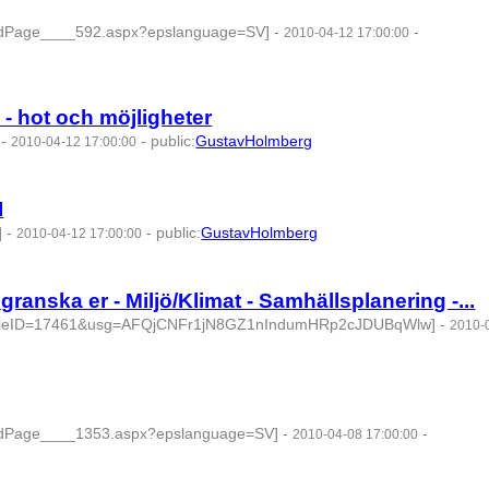
ardPage____592.aspx?epslanguage=SV]
-
-
2010-04-12 17:00:00
 - hot och möjligheter
-
-
public
:
GustavHolmberg
2010-04-12 17:00:00
I
]
-
-
public
:
GustavHolmberg
2010-04-12 17:00:00
ranska er - Miljö/Klimat - Samhällsplanering -...
articleID=17461&usg=AFQjCNFr1jN8GZ1nIndumHRp2cJDUBqWlw]
-
2010-
ardPage____1353.aspx?epslanguage=SV]
-
-
2010-04-08 17:00:00