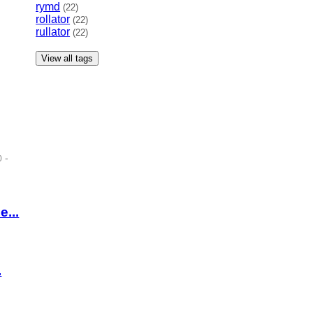
rymd
(22)
rollator
(22)
rullator
(22)
View all tags
-
0
...
.