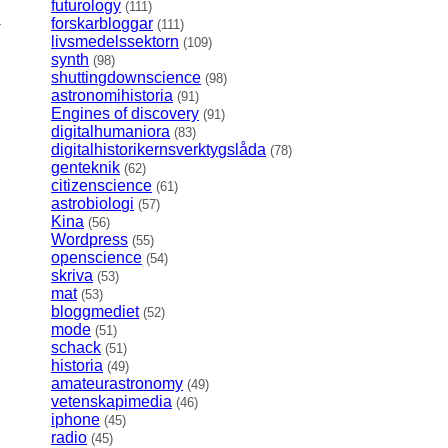
futurology
(111)
-
forskarbloggar
(111)
livsmedelssektorn
(109)
synth
(98)
shuttingdownscience
(98)
astronomihistoria
(91)
Engines of discovery
(91)
digitalhumaniora
(83)
digitalhistorikernsverktygslåda
(78)
genteknik
(62)
citizenscience
(61)
astrobiologi
(57)
Kina
(56)
Wordpress
(55)
openscience
(54)
skriva
(53)
mat
(53)
bloggmediet
(52)
mode
(51)
schack
(51)
historia
(49)
amateurastronomy
(49)
vetenskapimedia
(46)
iphone
(45)
radio
(45)