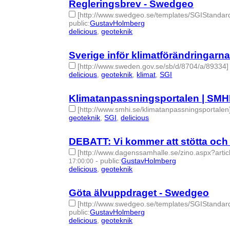
Regleringsbrev - Swedgeo
[http://www.swedgeo.se/templates/SGIStand
public
:
GustavHolmberg
delicious
,
geoteknik
- 2 | id:274999 -
Sverige inför klimatförändringarna
[http://www.sweden.gov.se/sb/d/8704/a/89334]
delicious
,
geoteknik
,
klimat
,
SGI
- 4 | id:275000 -
Klimatanpassningsportalen | SMH
[http://www.smhi.se/klimatanpassningsportalen
geoteknik
,
SGI
,
delicious
- 3 | id:275001 -
DEBATT: Vi kommer att stötta och g
[http://www.dagenssamhalle.se/zino.aspx?
-
public
:
GustavHolmberg
17:00:00
delicious
,
geoteknik
- 2 | id:275011 -
Göta älvuppdraget - Swedgeo
[http://www.swedgeo.se/templates/SGIStand
public
:
GustavHolmberg
delicious
,
geoteknik
- 2 | id:275012 -