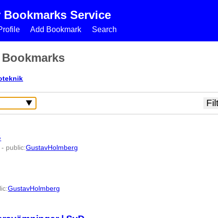
r Bookmarks Service
rofile
Add Bookmark
Search
s Bookmarks
oteknik
B
-
public
:
GustavHolmberg
lic
:
GustavHolmberg