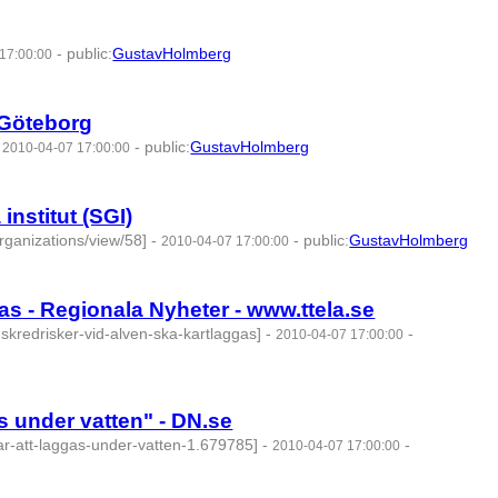
-
public
:
GustavHolmberg
17:00:00
 Göteborg
-
-
public
:
GustavHolmberg
2010-04-07 17:00:00
institut (SGI)
organizations/view/58]
-
-
public
:
GustavHolmberg
2010-04-07 17:00:00
as - Regionala Nyheter - www.ttela.se
9-skredrisker-vid-alven-ska-kartlaggas]
-
-
2010-04-07 17:00:00
s under vatten" - DN.se
rar-att-laggas-under-vatten-1.679785]
-
-
2010-04-07 17:00:00