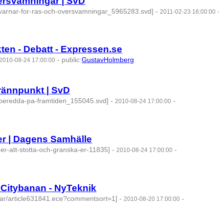
versvämningar | SvD
r-varnar-for-ras-och-oversvamningar_5965283.svd]
-
2011-02-23 16:00:00
ten - Debatt - Expressen.se
-
public
:
GustavHolmberg
2010-08-24 17:00:00
Brännpunkt | SvD
orberedda-pa-framtiden_155045.svd]
-
-
2010-08-24 17:00:00
er | Dagens Samhälle
er-att-stotta-och-granska-er-11835]
-
-
2010-08-24 17:00:00
d Citybanan - NyTeknik
klar/article631841.ece?commentsort=1]
-
-
2010-08-20 17:00:00