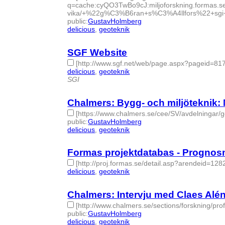
q=cache:cyQO3TwBo9cJ:miljoforskning.formas.s
vika/+%22g%C3%B6ran+s%C3%A4llfors%22+sgi+g
public
:
GustavHolmberg
delicious
,
geoteknik
- 2 | id:274983 -
SGF Website
[http://www.sgf.net/web/page.aspx?pageid=81
delicious
,
geoteknik
- 2 | id:274984 -
SGI
Chalmers: Bygg- och miljöteknik:
[https://www.chalmers.se/cee/SV/avdelningar/
public
:
GustavHolmberg
delicious
,
geoteknik
- 2 | id:274985 -
Formas projektdatabas - Prognosm
[http://proj.formas.se/detail.asp?arendeid=128
delicious
,
geoteknik
- 2 | id:274986 -
Chalmers: Intervju med Claes Alén,
[http://www.chalmers.se/sections/forskning/prof
public
:
GustavHolmberg
delicious
,
geoteknik
- 2 | id:274987 -