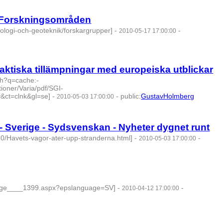
: Forskningsområden
ologi-och-geoteknik/forskargrupper]
-
-
2010-05-17 17:00:00
aktiska tillämpningar med europeiska utblickar
ch?q=cache:-
ner/Varia/pdf/SGI-
ct=clnk&gl=se]
-
-
public
:
GustavHolmberg
2010-05-03 17:00:00
- Sverige - Sydsvenskan - Nyheter dygnet runt
20/Havets-vagor-ater-upp-stranderna.html]
-
-
2010-05-03 17:00:00
Page____1399.aspx?epslanguage=SV]
-
-
2010-04-12 17:00:00