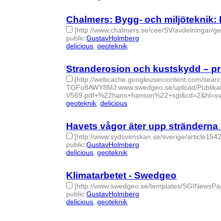
Chalmers: Bygg- och miljöteknik
[http://www.chalmers.se/cee/SV/avdelningar/ge
public
:
GustavHolmberg
delicious
,
geoteknik
- 2 | id:274988 -
Stranderosion och kustskydd – pr
[http://webcache.googleusercontent.com/sear
TGFo8AWY8MJ:www.swedgeo.se/upload/Publikatio
V569.pdf+%22hans+hanson%22+sgi&cd=2&hl=sv&
geoteknik
,
delicious
- 2 | id:274995 -
Havets vågor äter upp stränderna 
[http://www.sydsvenskan.se/sverige/article154
public
:
GustavHolmberg
delicious
,
geoteknik
- 2 | id:274994 -
Klimatarbetet - Swedgeo
[http://www.swedgeo.se/templates/SGINews
public
:
GustavHolmberg
delicious
,
geoteknik
- 2 | id:274998 -