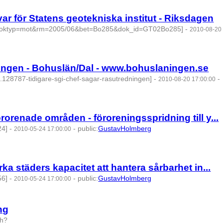
r för Statens geotekniska institut - Riksdagen
0&doktyp=mot&rm=2005/06&bet=Bo285&dok_id=GT02Bo285]
-
2010-08-20
ningen - Bohuslän/Dal - www.bohuslaningen.se
1.128787-tidigare-sgi-chef-sagar-rasutredningen]
-
-
2010-08-20 17:00:00
rorenade områden - föroreningsspridning till y...
24]
-
-
public
:
GustavHolmberg
2010-05-24 17:00:00
ka städers kapacitet att hantera sårbarhet in...
56]
-
-
public
:
GustavHolmberg
2010-05-24 17:00:00
ng
ch?