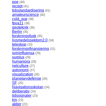
poe
(44)
recept
(41)
tidsstandardisering
(41)
amateurscience
(40)
cold_war
(38)
fpoa11
(38)
geoteknik
(36)
Berlin
(35)
forskningsfusk
(35)
livsmedelssektorn2.0
(34)
teleskop
(33)
forskningsfinansiering
(31)
svininfluensa
(29)
surplus
(29)
humaniora
(28)
netculture
(27)
astronomi
(27)
visualization
(26)
planetarydefense
(26)
SF
(25)
Navigationsskolan
(24)
deliberativ
(24)
tidssignaler
(23)
km
(23)
aktier
(22)